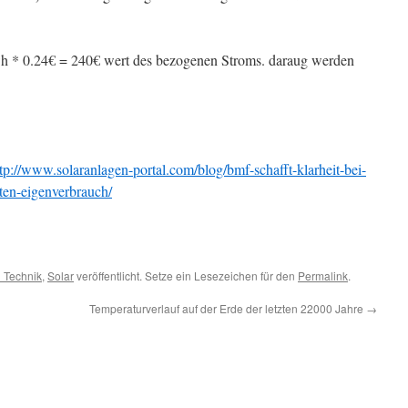
h * 0.24€ = 240€ wert des bezogenen Stroms. daraug werden
tp://www.solaranlagen-portal.com/blog/bmf-schafft-klarheit-bei-
ten-eigenverbrauch/
 Technik
,
Solar
veröffentlicht. Setze ein Lesezeichen für den
Permalink
.
Temperaturverlauf auf der Erde der letzten 22000 Jahre
→