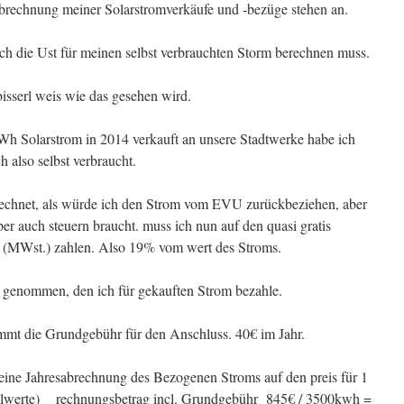
 Abrechnung meiner Solarstromverkäufe und -bezüge stehen an.
ich die Ust für meinen selbst verbrauchten Storm berechnen muss.
isserl weis wie das gesehen wird.
Wh Solarstrom in 2014 verkauft an unsere Stadtwerke habe ich
lso selbst verbraucht.
rrechnet, als würde ich den Strom vom EVU zurückbeziehen, aber
ber auch steuern braucht. muss ich nun auf den quasi gratis
r (MWst.) zahlen. Also 19% vom wert des Stroms.
s genommen, den ich für gekauften Strom bezahle.
mmt die Grundgebühr für den Anschluss. 40€ im Jahr.
eine Jahresabrechnung des Bezogenen Stroms auf den preis für 1
elwerte) rechnungsbetrag incl. Grundgebühr 845€ / 3500kwh =