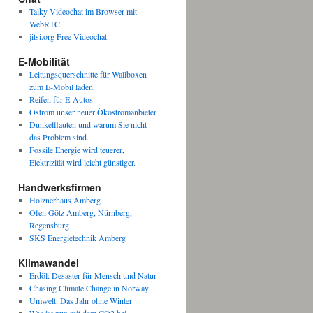
Talky Videochat im Browser mit
WebRTC
jitsi.org Free Videochat
E-Mobilität
Leitungsquerschnitte für Wallboxen
zum E-Mobil laden.
Reifen für E-Autos
Ostrom unser neuer Ökostromanbieter
Dunkelflauten und warum Sie nicht
das Problem sind.
Fossile Energie wird teuerer,
Elektrizität wird leicht günstiger.
Handwerksfirmen
Holznerhaus Amberg
Ofen Götz Amberg, Nürnberg,
Regensburg
SKS Energietechnik Amberg
Klimawandel
Erdöl: Desaster für Mensch und Natur
Chasing Climate Change in Norway
Umwelt: Das Jahr ohne Winter