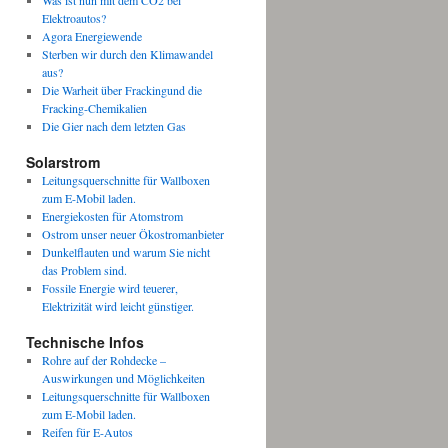
Was ist nun mit dem CO2 bei
Elektroautos?
Agora Energiewende
Sterben wir durch den Klimawandel
aus?
Die Warheit über Frackingund die
Fracking-Chemikalien
Die Gier nach dem letzten Gas
Solarstrom
Leitungsquerschnitte für Wallboxen
zum E-Mobil laden.
Energiekosten für Atomstrom
Ostrom unser neuer Ökostromanbieter
Dunkelflauten und warum Sie nicht
das Problem sind.
Fossile Energie wird teuerer,
Elektrizität wird leicht günstiger.
Technische Infos
Rohre auf der Rohdecke –
Auswirkungen und Möglichkeiten
Leitungsquerschnitte für Wallboxen
zum E-Mobil laden.
Reifen für E-Autos