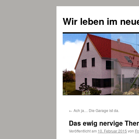
Zum
Inhalt
Wir leben im ne
springen
←
Ach ja… Die Garage ist da.
Das ewig nervige The
Veröffentlicht am
10. Februar 2015
von
Fr