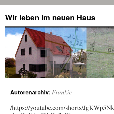
Zum
Inhalt
Wir leben im neuen Haus
springen
Frankie
Autorenarchiv:
/https://youtube.com/shorts/JgKWp5N