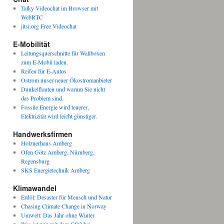
Talky Videochat im Browser mit
WebRTC
jitsi.org Free Videochat
E-Mobilität
Leitungsquerschnitte für Wallboxen
zum E-Mobil laden.
Reifen für E-Autos
Ostrom unser neuer Ökostromanbieter
Dunkelflauten und warum Sie nicht
das Problem sind.
Fossile Energie wird teuerer,
Elektrizität wird leicht günstiger.
Handwerksfirmen
Holznerhaus Amberg
Ofen Götz Amberg, Nürnberg,
Regensburg
SKS Energietechnik Amberg
Klimawandel
Erdöl: Desaster für Mensch und Natur
Chasing Climate Change in Norway
Umwelt: Das Jahr ohne Winter