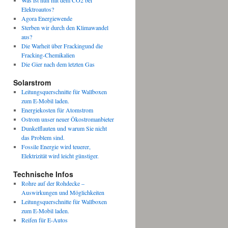
Was ist nun mit dem CO2 bei
Elektroautos?
Agora Energiewende
Sterben wir durch den Klimawandel
aus?
Die Warheit über Frackingund die
Fracking-Chemikalien
Die Gier nach dem letzten Gas
Solarstrom
Leitungsquerschnitte für Wallboxen
zum E-Mobil laden.
Energiekosten für Atomstrom
Ostrom unser neuer Ökostromanbieter
Dunkelflauten und warum Sie nicht
das Problem sind.
Fossile Energie wird teuerer,
Elektrizität wird leicht günstiger.
Technische Infos
Rohre auf der Rohdecke –
Auswirkungen und Möglichkeiten
Leitungsquerschnitte für Wallboxen
zum E-Mobil laden.
Reifen für E-Autos