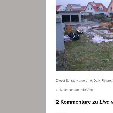
Dieser Beitrag wurde unter
Daily Picture
,
←
Steifenfundamente! Ahoi!
2 Kommentare zu
Live 