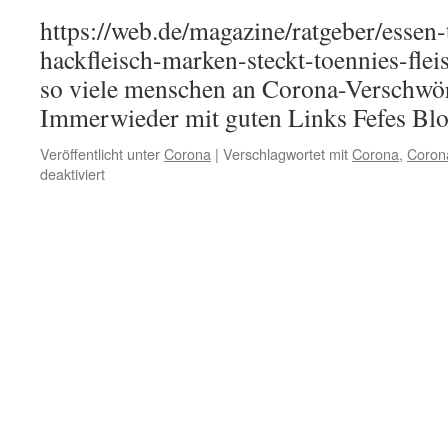
https://web.de/magazine/ratgeber/essen-
hackfleisch-marken-steckt-toennies-f
so viele menschen an Corona-Verschwö
Immerwieder mit guten Links Fefes Blo
Veröffentlicht unter
Corona
|
Verschlagwortet mit
Corona
,
Coron
für
deaktiviert
SARS-
COV2
Linksammlung
ab
7.5.2020