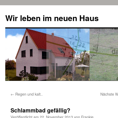
Zum
Inhalt
Wir leben im neuen Haus
springen
←
Regen und kalt..
Nächste Wo
Schlammbad gefällig?
Veröffentlicht am
22. November 2013
von
Frankie