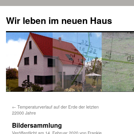
Zum
Inhalt
Wir leben im neuen Haus
springen
←
Temperaturverlauf auf der Erde der letzten
22000 Jahre
Bildersammlung
Veröffentlicht am
14. Februar 2020
von
Frankie