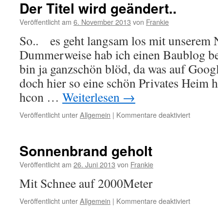
Der Titel wird geändert..
Veröffentlicht am
6. November 2013
von
Frankie
So.. es geht langsam los mit unserem 
Dummerweise hab ich einen Baublog be
bin ja ganzschön blöd, da was auf Goog
doch hier so eine schön Privates Heim h
hcon …
Weiterlesen
→
für
Veröffentlicht unter
Allgemein
|
Kommentare deaktiviert
Der
Titel
wird
Sonnenbrand geholt
geändert
Veröffentlicht am
26. Juni 2013
von
Frankie
Mit Schnee auf 2000Meter
für
Veröffentlicht unter
Allgemein
|
Kommentare deaktiviert
Sonnenb