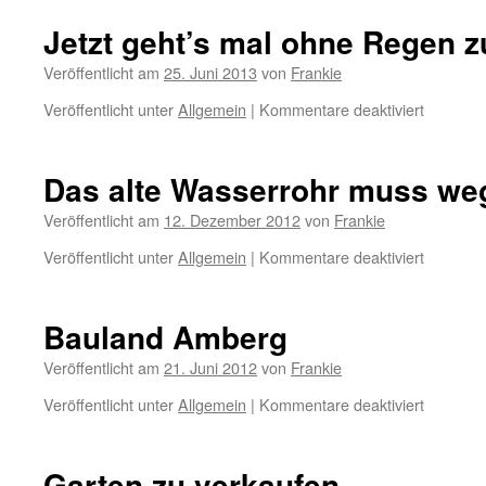
geholt
Jetzt geht’s mal ohne Regen
Veröffentlicht am
25. Juni 2013
von
Frankie
für
Veröffentlicht unter
Allgemein
|
Kommentare deaktiviert
Jetzt
geht’s
mal
Das alte Wasserrohr muss we
ohne
Regen
Veröffentlicht am
12. Dezember 2012
von
Frankie
zum
für
Veröffentlicht unter
Allgemein
|
Kommentare deaktiviert
Wandern
Das
alte
Wasserr
Bauland Amberg
muss
weg!
Veröffentlicht am
21. Juni 2012
von
Frankie
für
Veröffentlicht unter
Allgemein
|
Kommentare deaktiviert
Bauland
Amberg
Garten zu verkaufen.